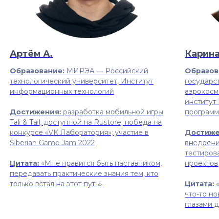
Артём А.
Карина
Образование:
МИРЭА — Российский
Образов
технологический университет, Институт
государс
информационных технологий
аэрокосм
институт
Достижения:
разработка мобильной игры
программ
Tali & Tail, доступной на Rustore; победа на
конкурсе «VK Лаборатория»; участие в
Достиже
Siberian Game Jam 2022
внедрени
тестиров
Цитата:
«Мне нравится быть наставником,
проектов
передавать практические знания тем, кто
только встал на этот путь»
Цитата:
что-то но
глазами 