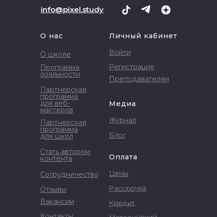
info@pixel.study
О нас
Личный кабинет
Войти
О школе
Регистрация
Программа
лояльности
Преподавателям
Партнерская
программа
для веб-
Медиа
мастеров
Журнал
Партнерская
программа
Блог
для школ
Стать автором
Оплата
контента
Цены
Сотрудничество
Рассрочка
Отзывы
Вакансии
Кредит
Контакты