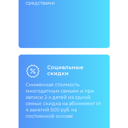
средствами
Социальные
Социальные
Социальные
скидки
скидки
скидки
Сниженная стоимость
Сниженная стоимость
Сниженная стоимость
многодетным семьям и при
многодетным семьям и при
многодетным семьям и при
записи 2-х детей из одной
записи 2-х детей из одной
записи 2-х детей из одной
семьи: скидка на абонемент от
семьи: скидка на абонемент от
семьи: скидка на абонемент от
4 занятий 500 руб. на
4 занятий 500 руб. на
4 занятий 500 руб. на
постоянной основе
постоянной основе
постоянной основе