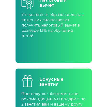
Налоговый
Налоговый
вычет
вычет
У школы есть образовательная
У школы есть образовательная
лицензия, это позволит
лицензия, это позволит
получить налоговый вычет в
получить налоговый вычет в
размере 13% на обучение
размере 13% на обучение
детей
детей
Бонусные
Бонусные
занятия
занятия
При покупке абонемента по
При покупке абонемента по
рекомендации мы подарим по
рекомендации мы подарим по
2 занятия вам и вашему другу
2 занятия вам и вашему другу