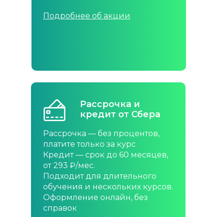
Подробнее об акции
Подробнее об акции
Рассрочка
Рассрочка и
50/50
кредит от Сбера
При покупке абонемента от 12
Рассрочка — без процентов,
занятий. Оплачивайте удобно:
платите только за курс
внесите только 50% в день
Кредит — срок до 60 месяцев,
покупки, а оставшуюся сумму
от 293 ₽/мес.
— в течение 30 дней
Подходит для длительного
обучения и нескольких курсов.
Оформление онлайн, без
справок