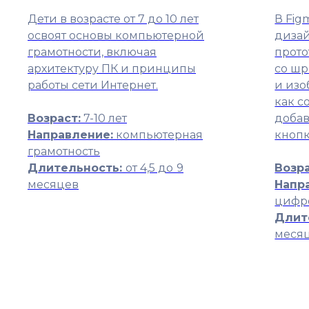
Дети в возрасте от 7 до 10 лет
В Fig
освоят основы компьютерной
дизай
грамотности, включая
прото
архитектуру ПК и принципы
со ш
работы сети Интернет.
и изо
как с
Возраст:
7-10 лет
добав
Направление:
компьютерная
кнопк
грамотность
Длительность:
от 4,5 до
9
Возра
месяцев
Напр
цифро
Длит
меся