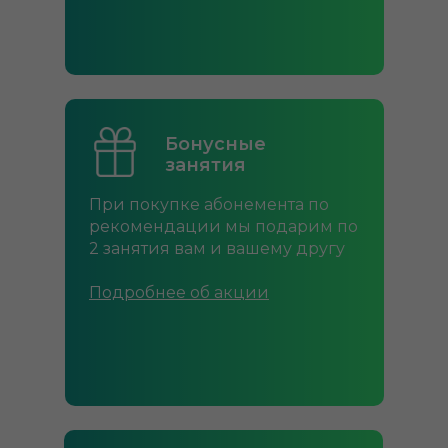
Бонусные
Бонусные
занятия
занятия
При покупке абонемента по
При покупке абонемента по
рекомендации мы подарим по
рекомендации мы подарим по
2 занятия вам и вашему другу
2 занятия вам и вашему другу
Подробнее об акции
Подробнее об акции