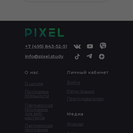
+
7 (495) 843-52-51
info@pixel.study
О нас
Личный кабинет
Войти
О школе
Регистрация
Программа
лояльности
Преподавателям
Партнерская
программа
для веб-
Медиа
мастеров
Журнал
Партнерская
программа