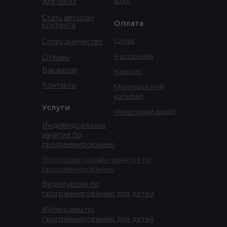
Блог
для школ
Стать автором
Оплата
контента
Цены
Сотрудничество
Рассрочка
Отзывы
Вакансии
Кредит
Контакты
Материнский
капитал
Услуги
Налоговый вычет
Индивидуальные
занятия по
программированию
Групповые онлайн-занятия по
программированию
Видеоуроки по
программированию для детей
Интенсивы по
программированию для детей