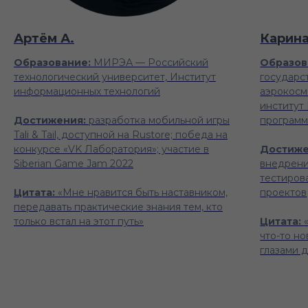
Артём А.
Карина
Образование:
МИРЭА — Российский
Образов
технологический университет, Институт
государс
информационных технологий
аэрокосм
институт
Достижения:
разработка мобильной игры
программ
Tali & Tail, доступной на Rustore; победа на
конкурсе «VK Лаборатория»; участие в
Достиже
Siberian Game Jam 2022
внедрени
тестиров
Цитата:
«Мне нравится быть наставником,
проектов
передавать практические знания тем, кто
только встал на этот путь»
Цитата:
что-то но
глазами 