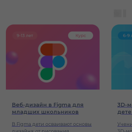
Веб-дизайн в Figma для
3D-м
младших школьников
дете
В Figma дети осваивают основы
Учени
дизайна: от рисования
3D-м