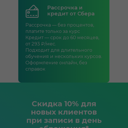
Рассрочка
Рассрочка и
50/50
кредит от Сбера
При покупке абонемента от 12
Рассрочка — без процентов,
занятий. Оплачивайте удобно:
платите только за курс
внесите только 50% в день
Кредит — срок до 60 месяцев,
покупки, а оставшуюся сумму
от 293 ₽/мес.
— в течение 30 дней
Подходит для длительного
обучения и нескольких курсов.
Оформление онлайн, без
справок
Скидка 10% для
новых клиентов
при записи в день