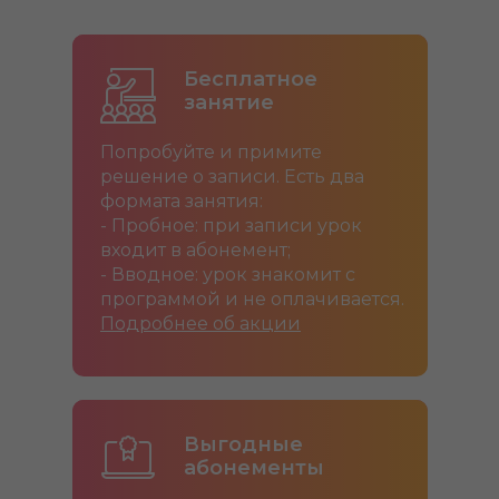
Бесплатное
занятие
Попробуйте и примите
решение о записи. Есть два
формата занятия:
- Пробное: при записи урок
входит в абонемент;
- Вводное: урок знакомит с
программой и не оплачивается.
Подробнее об акции
Выгодные
абонементы