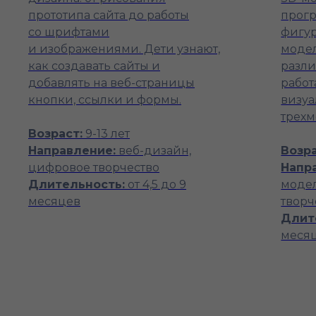
прототипа сайта до работы
прогр
со шрифтами
фигур
и изображениями. Дети узнают,
модел
как создавать сайты и
разли
добавлять на веб-страницы
работ
кнопки, ссылки и формы.
визуа
трехм
Возраст:
9-13 лет
Направление:
веб-дизайн,
Возра
цифровое творчество
Напр
Длительность:
от 4,5 до 9
моде
месяцев
творч
Длит
меся