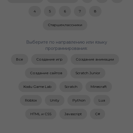
4
5
6
7
8
Старшеклассники
Выберите по направлению или языку
программирования:
Все
Создание игр
Создание анимации
Создание сайтов
Scratch Junior
Kodu Game Lab
Scratch
Minecraft
Roblox
Unity
Python
Lua
HTML и CSS
Javascript
C#