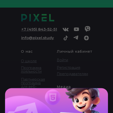
+
7 (495) 843-52-51
info@pixel.study
О нас
Личный кабинет
Войти
О школе
Регистрация
Программа
лояльности
Преподавателям
Партнерская
программа
для веб-
Медиа
мастеров
Журнал
Партнерская
программа
Блог
для школ
Стать автором