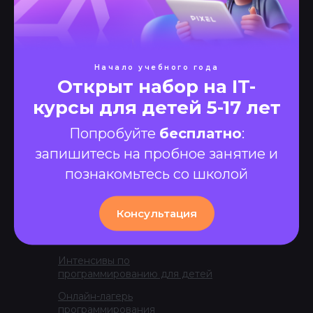
Оплата
контента
Цены
Сотрудничество
Рассрочка
Отзывы
Вакансии
Начало учебного года
Кредит
Открыт набор на IT-
Контакты
Материнский
курсы для детей 5-17 лет
капитал
Услуги
Налоговый вычет
Попробуйте
бесплатно
:
Индивидуальные
запишитесь на пробное занятие и
занятия по
программированию
познакомьтесь со школой
Групповые онлайн-занятия по
программированию
Консультация
Видеоуроки по
программированию для детей
Интенсивы по
программированию для детей
Онлайн-лагерь
программирования