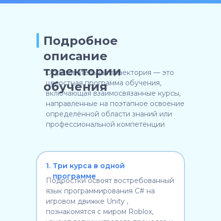
Подробное
описание
траектории
Образовательная траектория — это
целостная программа обучения,
обучения
включающая взаимосвязанные курсы,
направленные на поэтапное освоение
определённой области знаний или
профессиональной компетенции
1.
Три курса в одной
программе
Подростки освоят востребованный
язык программирования C# на
игровом движке Unity ,
познакомятся с миром Roblox,