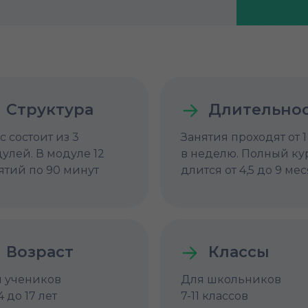
Структура
Длительно
с состоит из 3
Занятия проходят от 1
улей. В модуле 12
в неделю. Полный ку
ятий по 90 минут
длится от 4,5 до 9 ме
Возраст
Классы
 учеников
Для школьников
4 до 17 лет
7-11 классов