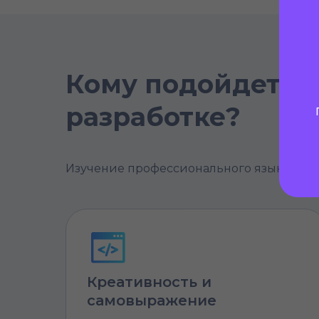
Кому подойдет он
разработке?
Изучение профессионального языка прог
Креативность и
самовыражение