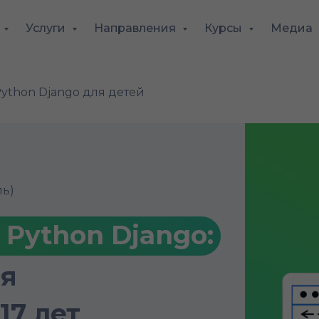
Услуги
Направления
Курсы
Медиа
ython Django для детей
ль)
 Python Django:
ля
17 лет