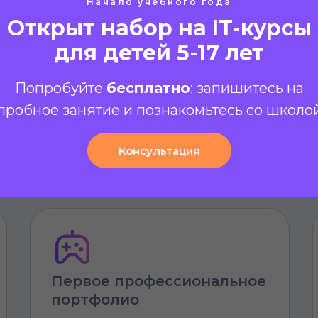
Начало учебного года
Открыт набор на IT-курсы
для детей 5-17 лет
лайн-курс по фронтен
Попробуйте
бесплатно
: запишитесь на
пробное занятие и познакомьтесь со школо
Консультация
раммирования для подростков 14-17 лет
Первое профессиональное
портфолио