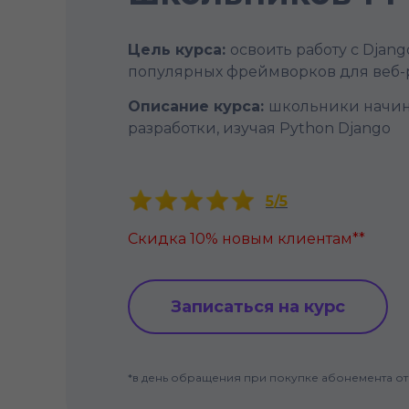
Цель курса:
освоить работу с Djan
популярных фреймворков для веб-
Описание курса:
школьники начина
разработки, изучая Python Django
5/5
Скидка 10% новым клиентам**
Записаться на курс
*в день обращения при покупке абонемента от 