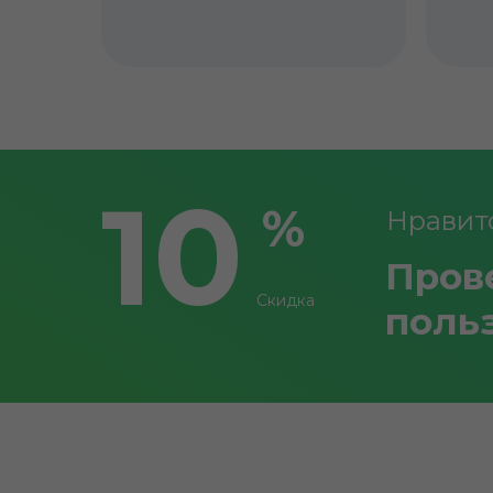
10
%
Нравитс
Пров
Скидка
поль