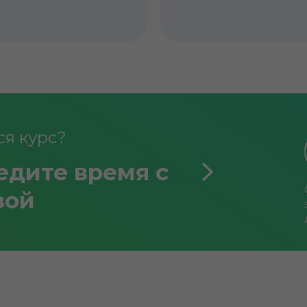
я курс?
едите время с
зой