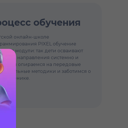
оцесс обучения
тской онлайн-школе
раммирования PIXEL обучение
ито на модули: так дети осваивают
анные направления системно и
око. Мы опираемся на передовые
зовательные методики и заботимся о
ом ученике.