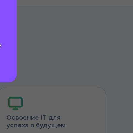
д-
й
Освоение IT для
успеха в будущем