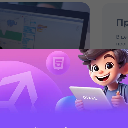
Пр
В де
прог
разб
выбр
глуб
обра
кажд