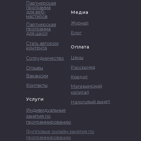
Партнерская
программа
для веб-
Медиа
мастеров
Журнал
Партнерская
программа
Блог
для школ
Стать автором
Оплата
контента
Цены
Сотрудничество
Рассрочка
Отзывы
Вакансии
Кредит
Контакты
Материнский
капитал
Услуги
Налоговый вычет
Индивидуальные
занятия по
программированию
Групповые онлайн-занятия по
программированию