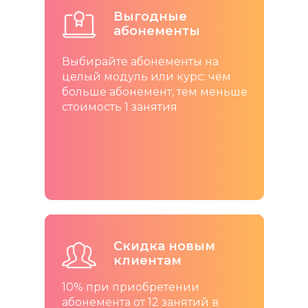
Выгодные
абонементы
Выбирайте абонементы на
целый модуль или курс: чем
больше абонемент, тем меньше
стоимость 1 занятия
Начало учебного года
Открыт набор на IT-курсы
Скидка новым
Скидка новым
Скидка новым
клиентам
клиентам
клиентам
для детей 5-17 лет
10% при приобретении
10% при приобретении
10% при приобретении
Попробуйте
бесплатно
: запишитесь на
абонемента от 12 занятий в
абонемента от 12 занятий в
абонемента от 12 занятий в