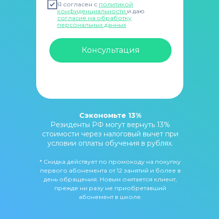
Я согласен с
политикой
конфиденциальности
и даю
согласие на обработку
персональных данных
Консультация
Сэкономьте 13%
Резиденты РФ могут вернуть 13%
стоимости через налоговый вычет при
условии оплаты обучения в рублях.
* Скидка действует по промокоду на покупку
первого абонемента от 12 занятий и более в
день обращения. Новым считается клиент,
прежде ни разу не приобретавший
абонемент в школе.