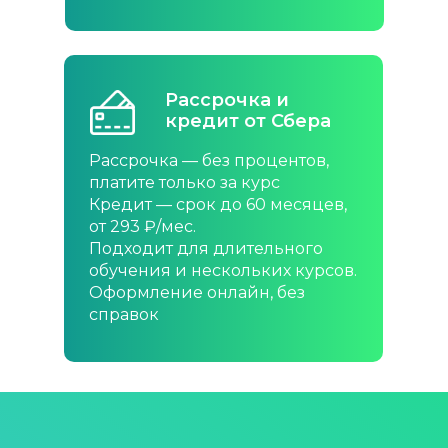
Рассрочка
Рассрочка и
50/50
кредит от Сбера
При покупке абонемента от 12
Рассрочка — без процентов,
занятий. Оплачивайте удобно:
платите только за курс
внесите только 50% в день
Кредит — срок до 60 месяцев,
покупки, а оставшуюся сумму
от 293 ₽/мес.
— в течение 30 дней
Подходит для длительного
обучения и нескольких курсов.
Оформление онлайн, без
справок