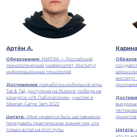
Артём А.
Карина
Образование:
МИРЭА — Российский
Образов
технологический университет, Институт
государс
информационных технологий
аэрокосм
институт
Достижения:
разработка мобильной игры
программ
Tali & Tail, доступной на Rustore; победа на
конкурсе «VK Лаборатория»; участие в
Достиже
Siberian Game Jam 2022
внедрени
тестиров
Цитата:
«Мне нравится быть наставником,
проектов
передавать практические знания тем, кто
только встал на этот путь»
Цитата:
что-то но