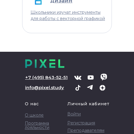
дизайн
Школьники изучат инструменты
для работы с векторной графикой
+
7 (495) 843-52-51
info@pixel.study
О нас
Личный кабинет
Войти
О школе
Регистрация
Программа
лояльности
Преподавателям