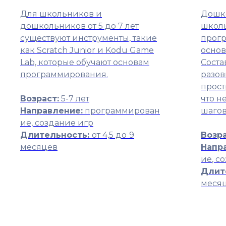
Для школьников и
Дошк
дошкольников от 5 до 7 лет
школь
существуют инструменты, такие
прогр
как Scratch Junior и Kodu Game
осно
Lab, которые обучают основам
Соста
программирования.
разов
прос
Возраст:
5-7 лет
что н
Направление:
программирован
шагов
ие, создание игр
Длительность:
от 4,5 до
9
Возра
месяцев
Напр
ие, с
Длит
меся