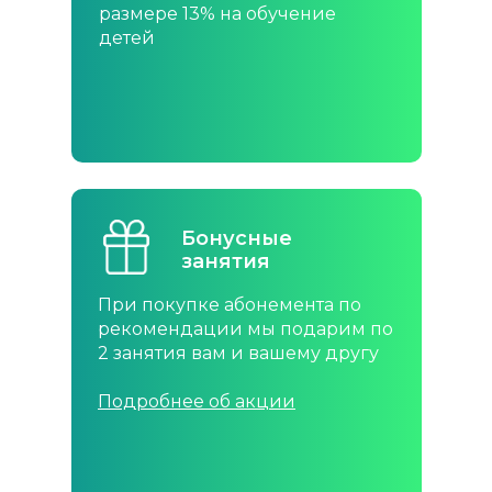
размере 13% на обучение
размере 13% на обучение
детей
детей
Бонусные
Бонусные
занятия
занятия
При покупке абонемента по
При покупке абонемента по
рекомендации мы подарим по
рекомендации мы подарим по
2 занятия вам и вашему другу
2 занятия вам и вашему другу
Подробнее об акции
Подробнее об акции