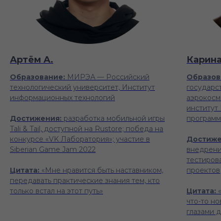
Артём А.
Карина
Образование:
МИРЭА — Российский
Образов
технологический университет, Институт
государс
информационных технологий
аэрокосм
институт
Достижения:
разработка мобильной игры
программ
Tali & Tail, доступной на Rustore; победа на
конкурсе «VK Лаборатория»; участие в
Достиже
Siberian Game Jam 2022
внедрени
тестиров
Цитата:
«Мне нравится быть наставником,
проектов
передавать практические знания тем, кто
только встал на этот путь»
Цитата:
что-то но
глазами 