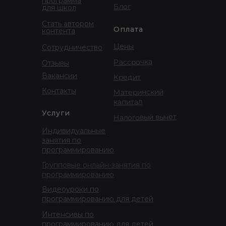
программа
Блог
для школ
Стать автором
Оплата
контента
Цены
Сотрудничество
Рассрочка
Отзывы
Вакансии
Кредит
Контакты
Материнский
капитал
Услуги
Налоговый вычет
Индивидуальные
занятия по
программированию
Групповые онлайн-занятия по
программированию
Видеоуроки по
программированию для детей
Интенсивы по
программированию для детей