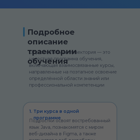
Подробное
описание
траектории
Образовательная траектория — это
целостная программа обучения,
обучения
включающая взаимосвязанные курсы,
направленные на поэтапное освоение
определённой области знаний или
профессиональной компетенции
1.
Три курса в одной
программе
Подростки освоят востребованный
язык Java, познакомятся с миром
веб-дизайна в Figma, а также