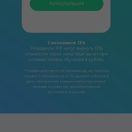
Консультация
Сэкономьте 13%
Резиденты РФ могут вернуть 13%
стоимости через налоговый вычет при
условии оплаты обучения в рублях.
* Скидка действует по промокоду на покупку
первого абонемента от 12 занятий и более в
день обращения. Новым считается клиент,
прежде ни разу не приобретавший
абонемент в школе.