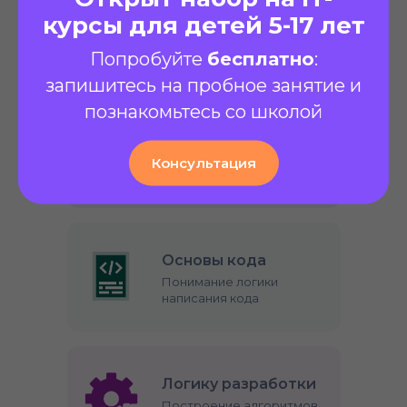
Figma
курсы для детей 5-17 лет
Сервис для онлайн
обучения
Попробуйте
бесплатно
:
запишитесь на пробное занятие и
познакомьтесь со школой
iSpring
Сервис для онлайн
Консультация
обучения
Основы кода
Понимание логики
написания кода
Логику разработки
Построение алгоритмов,