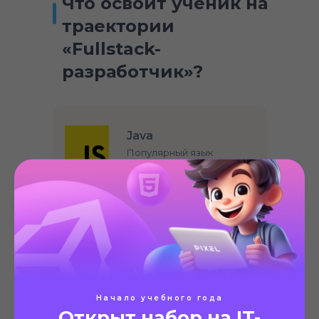
Что освоит ученик на
траектории
‭«Fullstack-
разработчик»?
Java
Популярный язык
программирования
Создание сайтов
Основы веб-разработки
через HTML, CSS,
JavaScript
Начало учебного года
Открыт набор на IT-