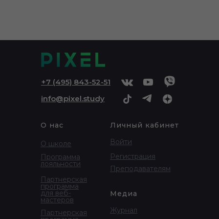
+
7 (495) 843-52-51
info@pixel.study
О нас
Личный кабинет
Войти
О школе
Регистрация
Программа
лояльности
Преподавателям
Партнерская
программа
для веб-
Медиа
мастеров
Журнал
Партнерская