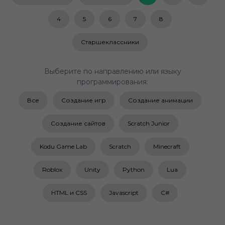
4
5
6
7
8
Старшеклассники
Выберите по направлению или языку
программирования:
Все
Создание игр
Создание анимации
Создание сайтов
Scratch Junior
Kodu Game Lab
Scratch
Minecraft
Roblox
Unity
Python
Lua
HTML и CSS
Javascript
C#