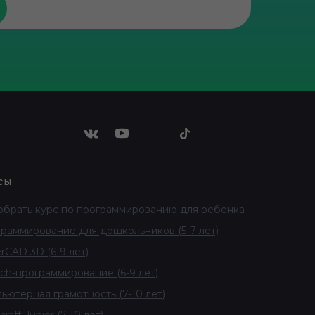
сы
брать курс по программированию для ребенка
раммирование для дошкольников (5-7 лет)
erCAD 3D (6-9 лет)
tch-программирование (6-9 лет)
ьютерная грамотность (7-10 лет)