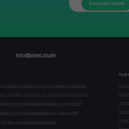
Консультация
info@pixel.study
и
Кур
дуальные занятия по программированию
Подо
вые онлайн-занятия по программированию
Прог
Tink
роки по программированию для детей
Scra
ивы по программированию для детей
Комп
-лагерь программирования