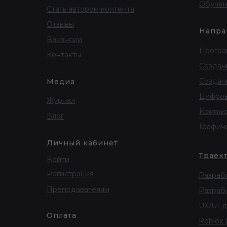
Обучен
Стать автором контента
Отзывы
Напра
Вакансии
Програ
Контакты
Создан
Создан
Медиа
Цифров
Журнал
Компью
Блог
Графич
Личный кабинет
Траек
Войти
Регистрация
Разрабо
Преподавателям
Разрабо
UX/UI-д
Оплата
Roblox (