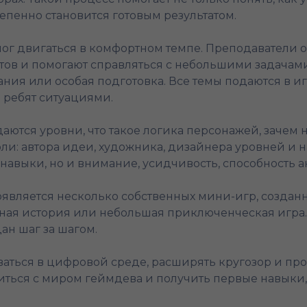
епенно становится готовым результатом.
мог двигаться в комфортном темпе. Преподаватели 
ов и помогают справляться с небольшими задачами
ия или особая подготовка. Все темы подаются в и
 ребят ситуациями.
даются уровни, что такое логика персонажей, зачем 
ли: автора идеи, художника, дизайнера уровней и
 навыки, но и внимание, усидчивость, способность 
является несколько собственных мини-игр, созданны
вная история или небольшая приключенческая игра. 
ан шаг за шагом.
ться в цифровой среде, расширять кругозор и проб
ться с миром геймдева и получить первые навыки,