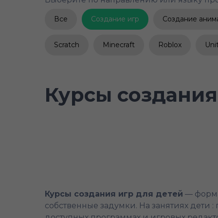
Все
Создание игр
Создание аним
Scratch
Minecraft
Roblox
Uni
Курсы создания
Курсы создания игр для детей
— форма
собственные задумки. На занятиях дети 
доступных программах и игровых редактор