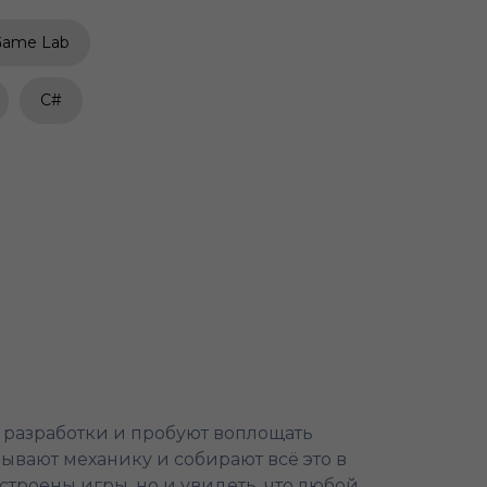
Game Lab
C#
й разработки и пробуют воплощать
ывают механику и собирают всё это в
строены игры, но и увидеть, что любой