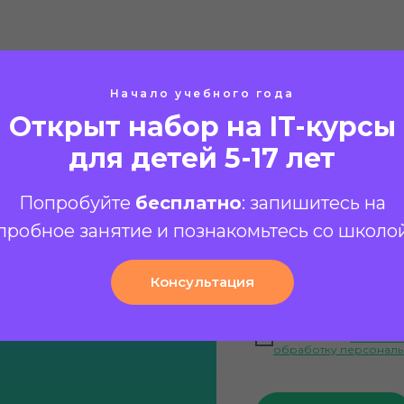
Начало учебного года
Открыт набор на IT-курсы
для детей 5-17 лет
Ваше имя
Попробуйте
бесплатно
: запишитесь на
пробное занятие и познакомьтесь со школо
латно!
Ваш E-mail
Консультация
+7(000)000-0000
чтобы
ветить на
Я согласен с
политик
обработку персональ