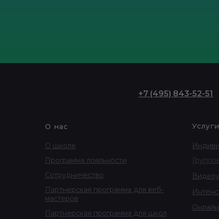
+
7 (495) 843-52-51
Услуг
О нас
О школе
Индиви
Программа лояльности
Группо
Сотрудничество
Видеоу
Партнерская программа для веб-
Интенс
мастеров
Онлайн
Партнерская программа для школ