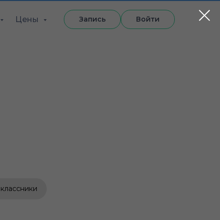
Цены
Запись
Войти
классники