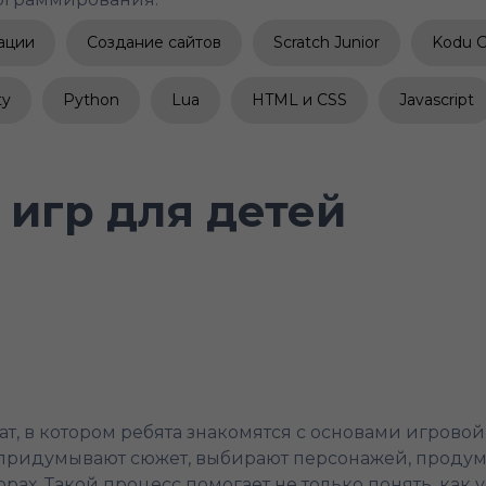
ации
Создание сайтов
Scratch Junior
Kodu 
ty
Python
Lua
HTML и CSS
Javascript
 игр для детей
т, в котором ребята знакомятся с основами игрово
: придумывают сюжет, выбирают персонажей, продум
ах. Такой процесс помогает не только понять, как у