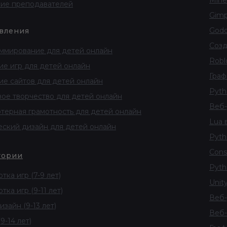
Minec
ие преподавателей
Gimp
Godot
вления
Созд
ммирование для детей онлайн
Robl
ие игр для детей онлайн
Граф
ие сайтов для детей онлайн
Pytho
ое творчество для детей онлайн
Веб-
терная грамотность для детей онлайн
Lua в
еский дизайн для детей онлайн
Pyth
Const
тории
Pyth
тка игр (7-9 лет)
Unity
тка игр (9-11 лет)
Веб-
изайн (9-13 лет)
Веб-
9-14 лет)