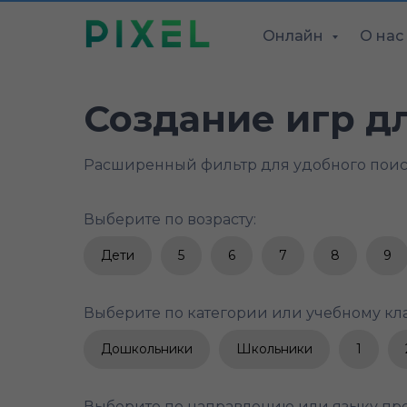
Онлайн
О нас
Создание игр д
Расширенный фильтр для удобного пои
Выберите по возрасту:
Дети
5
6
7
8
9
Выберите по категории или учебному кла
Дошкольники
Школьники
1
Выберите по направлению или языку пр