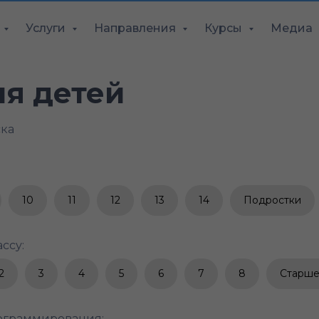
Услуги
Направления
Курсы
Медиа
ля детей
ска
10
11
12
13
14
Подростки
ссу:
2
3
4
5
6
7
8
Старше
ограммирования: