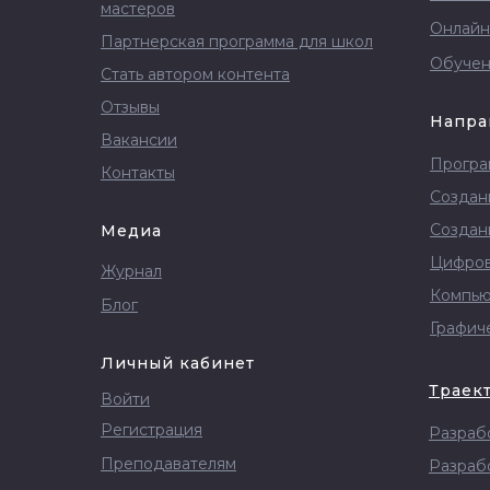
мастеров
Онлайн
Партнерская программа для школ
Обучен
Стать автором контента
Отзывы
Напра
Вакансии
Програ
Контакты
Создан
Создан
Медиа
Цифров
Журнал
Компью
Блог
Графич
Личный кабинет
Траек
Войти
Регистрация
Разрабо
Преподавателям
Разрабо