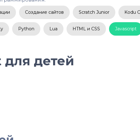
ации
Создание сайтов
Scratch Junior
Kodu 
ty
Python
Lua
HTML и CSS
Javascript
t для детей
тей