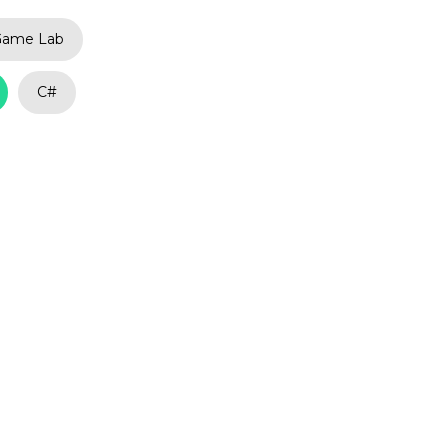
Game Lab
C#