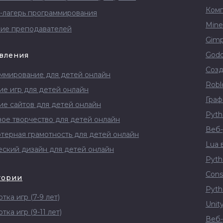
Комп
-лагерь программирования
Minec
ие преподавателей
Gimp
Godot
вления
Созд
ммирование для детей онлайн
Robl
ие игр для детей онлайн
Граф
ие сайтов для детей онлайн
Pytho
ое творчество для детей онлайн
Веб-
терная грамотность для детей онлайн
Lua в
еский дизайн для детей онлайн
Pyth
Const
тории
Pyth
тка игр (7-9 лет)
Unity
тка игр (9-11 лет)
Веб-