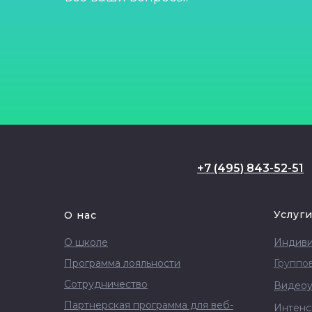
+
7 (495) 843-52-51
Услуг
О нас
О школе
Индиви
Программа лояльности
Группо
Сотрудничество
Видеоу
Партнерская программа для веб-
Интенс