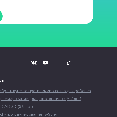
сы
брать курс по программированию для ребенка
раммирование для дошкольников (5-7 лет)
erCAD 3D (6-9 лет)
tch-программирование (6-9 лет)