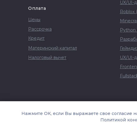
UX/UI-д
Оплата
Roblox (
Цены
Minecraf
Рассрочка
Python 
Кредит
Разрабо
Материнский капитал
Геймдиз
Налоговый вычет
UX/UI-д
Fronten
Fullsta
® 2017-2026 "Пиксель" - онлайн-школа програм
Нажмите ОК, если Вы выражаете свое согласие н
Политикой конф
Юридическая информация
Связаться с р
Сайт Министерства науки и высшего образова