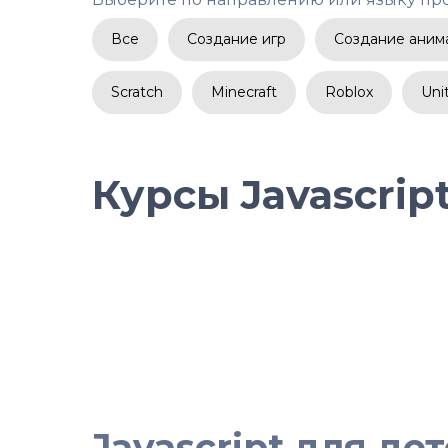
Все
Создание игр
Создание аним
Scratch
Minecraft
Roblox
Uni
Курсы Javascrip
Javascript для де