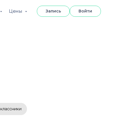
Цены
Запись
Войти
классники