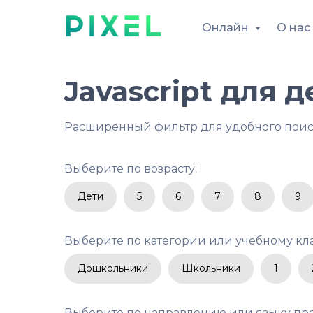
Онлайн
О нас
Javascript для д
Расширенный фильтр для удобного пои
Выберите по возрасту:
Дети
5
6
7
8
9
Выберите по категории или учебному кла
Дошкольники
Школьники
1
Выберите по направлению или языку пр