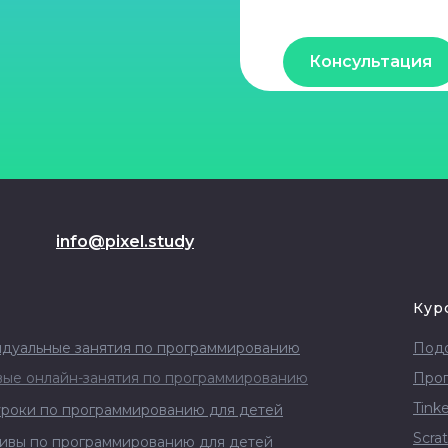
Консультация
info@pixel.study
и
Кур
дуальные занятия по программированию
Подо
вые онлайн-занятия по программированию
Прог
Tink
роки по программированию для детей
Scra
ивы по программированию для детей