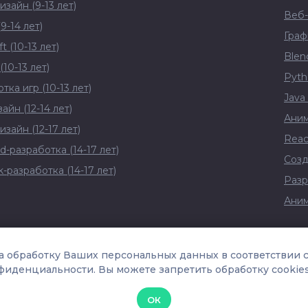
изайн (9-13 лет)
Веб-
9-14 лет)
Граф
t (10-13 лет)
Blend
(10-13 лет)
Pyth
тка игр (10-13 лет)
Java 
айн (12-14 лет)
Аним
изайн (12-17 лет)
Reac
d-разработка (14-17 лет)
Созд
ck-разработка (14-17 лет)
Разр
Аним
мирования
а обработку Ваших персональных данных в соответствии 
иденциальности. Вы можете запретить обработку cookies
уководителем
Сведения об образовательной организа
ОК
ния Российской Федерации
С
айт Министерства просв