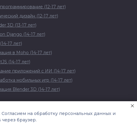
программирование (12-17 лет)
ический дизайн (12-17 лет)
er 3D (13-17 лет)
on Django (14-17 лет)
(14-17 лет)
ация в Moho (14-17 лет)
tJS (14-17 лет)
ание приложений с ИИ (14-17 лет)
аботка мобильных игр (14-17 лет)
ация Blender 3D (14-17 лет)
с Согласием на обработку персональных данных и
 через браузер.
?
ции
ещения Российской Федерации