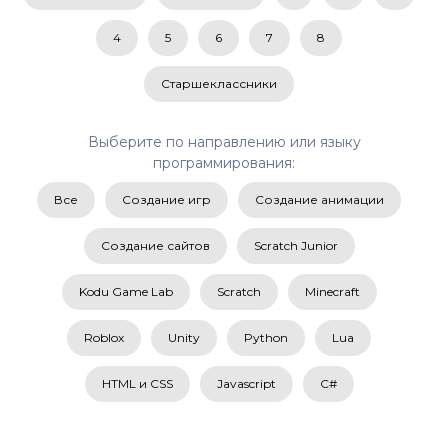
4
5
6
7
8
Старшеклассники
Выберите по направлению или языку
программирования:
Все
Создание игр
Создание анимации
Создание сайтов
Scratch Junior
Kodu Game Lab
Scratch
Minecraft
Roblox
Unity
Python
Lua
HTML и CSS
Javascript
C#