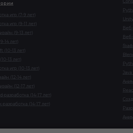
Const
тории
Pyth
тка игр (7-9 лет)
Unity
тка игр (9-11 лет)
Веб-
изайн (9-13 лет)
Веб-
9-14 лет)
Граф
t (10-13 лет)
Blend
(10-13 лет)
Pyth
тка игр (10-13 лет)
Java 
айн (12-14 лет)
Аним
изайн (12-17 лет)
Reac
d-разработка (14-17 лет)
Созд
ck-разработка (14-17 лет)
Разр
Аним
мирования