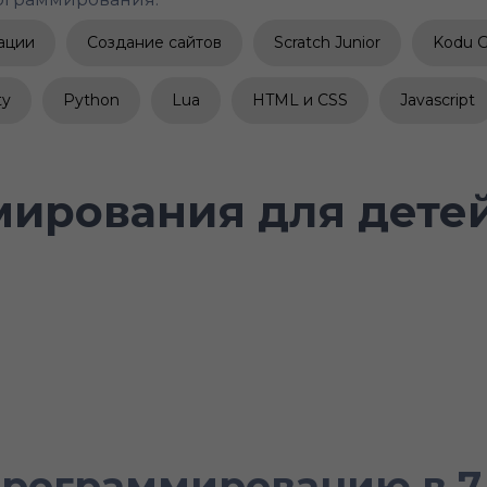
ации
Создание сайтов
Scratch Junior
Kodu 
ty
Python
Lua
HTML и CSS
Javascript
ирования для детей 
программированию в 7