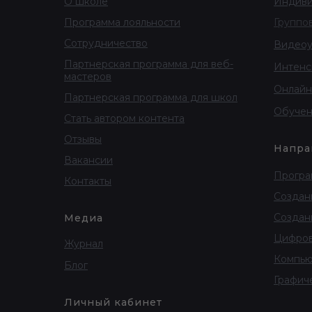
О школе
Индиви
Программа лояльности
Группо
Сотрудничество
Видеоу
Партнерская программа для веб-
Интенс
мастеров
Онлайн
Партнерская программа для школ
Обучен
Стать автором контента
Отзывы
Напра
Вакансии
Програ
Контакты
Создан
Создан
Медиа
Цифров
Журнал
Компью
Блог
Графич
Личный кабинет