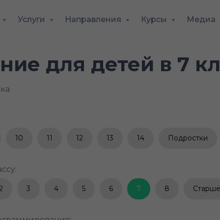
Услуги
Направления
Курсы
Медиа
ие для детей в 7 кл
ска
10
11
12
13
14
Подростки
ссу:
2
3
4
5
6
7
8
Старше
ограммирования: