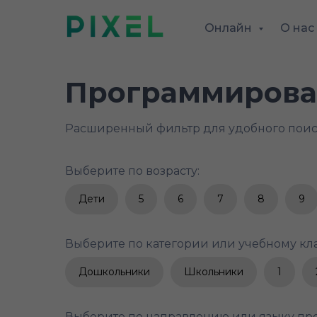
Онлайн
О нас
Программирован
Расширенный фильтр для удобного пои
Выберите по возрасту:
Дети
5
6
7
8
9
Выберите по категории или учебному кла
Дошкольники
Школьники
1
Выберите по направлению или языку пр