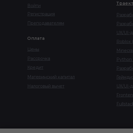
Траек
Войти
Регистрация
Разрабо
Преподавателям
Разрабо
UX/UI-д
Оплата
Roblox (
Цены
Minecraf
Рассрочка
Python 
Кредит
Разрабо
Материнский капитал
Геймдиз
Налоговый вычет
UX/UI-д
Fronten
Fullsta
® 2017-2026 "Пиксель" - онлайн-школа програм