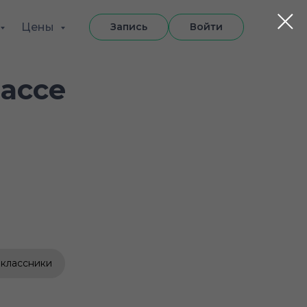
Цены
Запись
Войти
ассе
классники