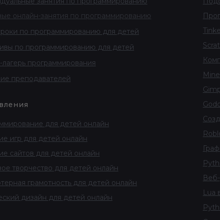
дуальные занятия по программированию
Подо
вые онлайн-занятия по программированию
Прог
Tink
роки по программированию для детей
Scra
ивы по программированию для детей
Комп
-лагерь программирования
Minec
ие преподавателей
Gimp
Godot
вления
Созд
ммирование для детей онлайн
Robl
ие игр для детей онлайн
Граф
ие сайтов для детей онлайн
Pytho
ое творчество для детей онлайн
Веб-
терная грамотность для детей онлайн
Lua в
еский дизайн для детей онлайн
Pyth