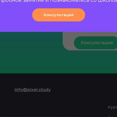
+7(000)000-0000
чтобы
Консультация
ветить на
Я согласен с
политик
обработку персональ
Консультация
info@pixel.study
и
Кур