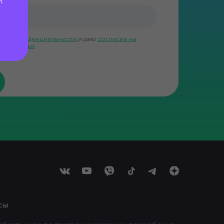
ой конфиденциальности
и даю
согласие на
ных данных
сы