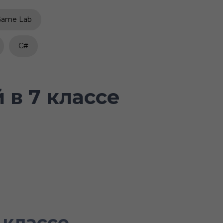
Game Lab
C#
в 7 классе
 классе