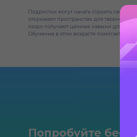
Подростки могут начать строить свой пут
открывают пространство для творчества 
люди получают ценные навыки для будущ
Обучение в этом возрасте помогает им л
Попробуйте бесп