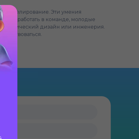
 3D-моделирование. Эти умения
екты и работать в команде, молодые
е, графический дизайн или инженерия.
ршенствоваться.
й