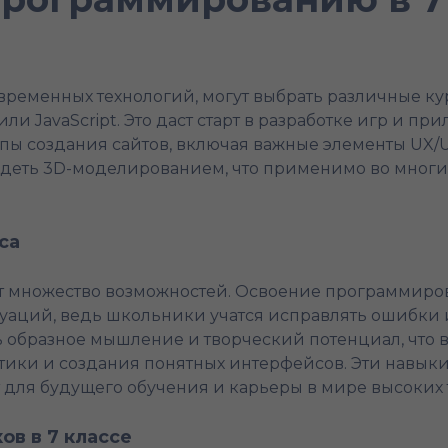
временных технологий, могут выбрать различные кур
и JavaScript. Это даст старт в разработке игр и при
ы создания сайтов, включая важные элементы UX/UI.
адеть 3D-моделированием, что применимо во многих
са
 множество возможностей. Освоение программирован
уаций, ведь школьники учатся исправлять ошибки и
образное мышление и творческий потенциал, что в
тики и создания понятных интерфейсов. Эти навык
для будущего обучения и карьеры в мире высоких 
в в 7 классе