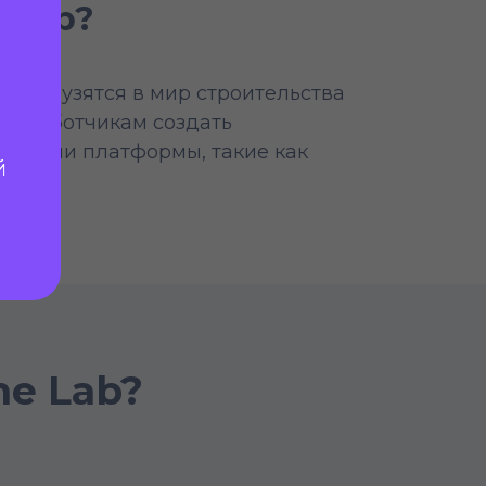
 Lab?
и погрузятся в мир строительства
разработчикам создать
функции платформы, такие как
й
me Lab?