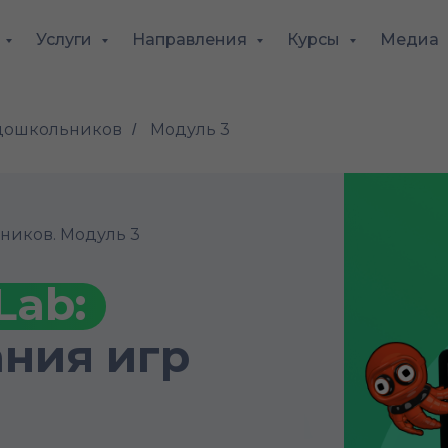
Услуги
Направления
Курсы
Медиа
 дошкольников
Модуль 3
/
иков. Модуль 3
Lab:
⠀
ания игр