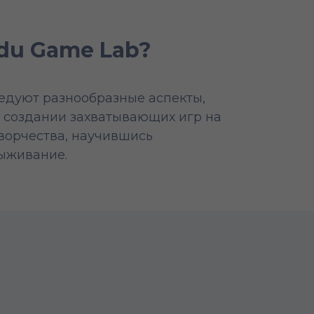
odu Game Lab?
ледуют разнообразные аспекты,
в создании захватывающих игр на
творчества, научившись
ыживание.