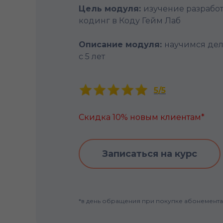
Цель модуля:
изучение разработ
кодинг в Коду Гейм Лаб
Описание модуля:
научимся дел
c 5 лет
5/5
Скидка 10% новым клиентам*
Записаться на курс
*в день обращения при покупке абонемента 