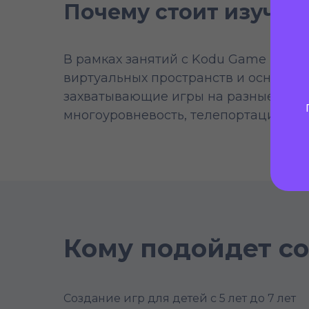
Почему стоит изучат
В рамках занятий с Kodu Game Lab д
виртуальных пространств и основ д
захватывающие игры на разные темы.
многоуровневость, телепортация и 
Кому подойдет со
Создание игр для детей с 5 лет до 7 лет