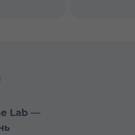
а
e Lab —
нь