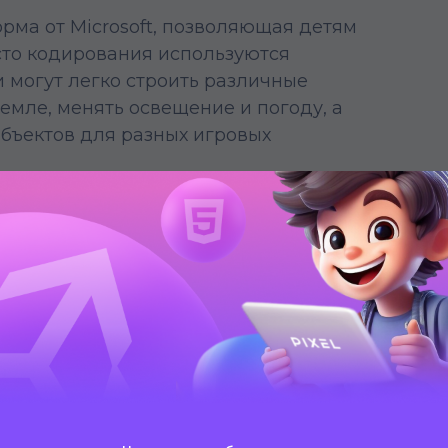
рма от Microsoft, позволяющая детям
есто кодирования используются
и могут легко строить различные
земле, менять освещение и погоду, а
бъектов для разных игровых
ствует развитию креативности и
сс учит воплощать идеи в реальность,
ения проблем.